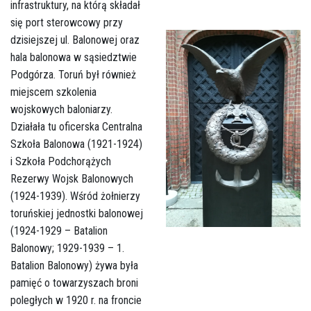
infrastruktury, na którą składał
się port sterowcowy przy
dzisiejszej ul. Balonowej oraz
hala balonowa w sąsiedztwie
Podgórza. Toruń był również
miejscem szkolenia
wojskowych baloniarzy.
Działała tu oficerska Centralna
Szkoła Balonowa (1921-1924)
i Szkoła Podchorążych
Rezerwy Wojsk Balonowych
(1924-1939). Wśród żołnierzy
toruńskiej jednostki balonowej
(1924-1929 – Batalion
Balonowy; 1929-1939 – 1.
Batalion Balonowy) żywa była
pamięć o towarzyszach broni
poległych w 1920 r. na froncie