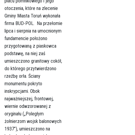
placu pomnikowego i jego
otoczenia, które na zlecenie
Gminy Miasta Toruń wykonała
firma BUD-POL. Na przełomie
lipca i sierpnia na umocnionym
fundamencie położono
przygotowaną z piaskowca
podstawę, na niej zaś
umieszczono granitowy cokół,
do którego przytwierdzono
rzeźbę orła. Ściany
monumentu pokryto
inskrypcjami. Obok
najważniejszej, frontowej,
wiernie odwzorowanej z
oryginału („Poległym
żołnierzom wojsk balonowych
1937”), umieszczono na