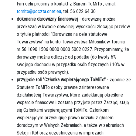
tym celu prosimy o kontakt z Biurem ToMiTo , email:
tomito@poczta.onet.eu,
tel. 56 622 64 30
dokonanie darowizny finansowej
- darowiznę można
przekazać w kwocie dowolnej wysokości zlecając przelew
o tytule płatności "Darowizna na cele statutowe
Towarzystwa" na konto Towarzystwa Miłośników Torunia
nr 56 1090 1506 0000 0000 5002 0227. Przypominamy, że
darowizny można odliczyć od podatku (do kwoty 6%
swojego dochodu w przypadku osób fizycznych i 10% w
przypadku osób prawnych).
przyjęcie roli "Członka wspierającego ToMiTo"
- zgodnie ze
Statutem ToMiTo osoby prawne zainteresowane
działalnością Towarzystwa, które zadeklarują określone
wsparcie finansowe i zostaną przyjęte przez Zarząd, stają
się Członkami wspierającymi ToMiTo. Członkom
wspierającym przysługuje prawo udziału z głosem
doradczym w Walnych Zebraniach, a także w zebraniach
Sekcji i Kół oraz uczestniczenia w imprezach